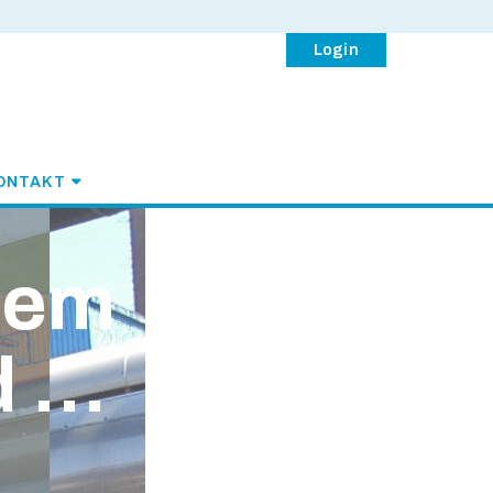
Login
ONTAKT
 dem
d …