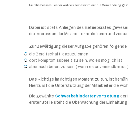
Für die bessere Lesbarkeit des Textes wird auf die Verwendung ge
Dabei ist stets Anliegen des Betriebsrates gewesen,
die Interessen der Mitarbeiter artikulieren und ve
Zur Bewältigung dieser Aufgabe gehören folgende
die Bereitschaft, dazuzulernen
dort kompromissbereit zu sein, wo es möglich ist
aber auch bereit zu sein ( wenn es unvermeidbar ist
Das Richtige im richtigen Moment zu tun, ist bemüh
Hierzu ist die Unterstützung der Mitarbeiter die wich
Die gewählte
Schwerbehindertenvertretung
der 
erster Stelle steht die Überwachung der Einhaltun